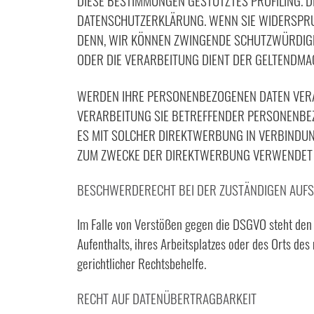
DIESE BESTIMMUNGEN GESTÜTZTES PROFILING. D
DATENSCHUTZERKLÄRUNG. WENN SIE WIDERSPRUC
DENN, WIR KÖNNEN ZWINGENDE SCHUTZWÜRDIGE 
ODER DIE VERARBEITUNG DIENT DER GELTENDMA
WERDEN IHRE PERSONENBEZOGENEN DATEN VERAR
VERARBEITUNG SIE BETREFFENDER PERSONENBEZ
ES MIT SOLCHER DIREKTWERBUNG IN VERBINDU
ZUM ZWECKE DER DIREKTWERBUNG VERWENDET (
BESCHWERDE­RECHT BEI DER ZUSTÄNDIGEN AUFS
Im Falle von Verstößen gegen die DSGVO steht den 
Aufenthalts, ihres Arbeitsplatzes oder des Orts d
gerichtlicher Rechtsbehelfe.
RECHT AUF DATEN­ÜBERTRAG­BARKEIT