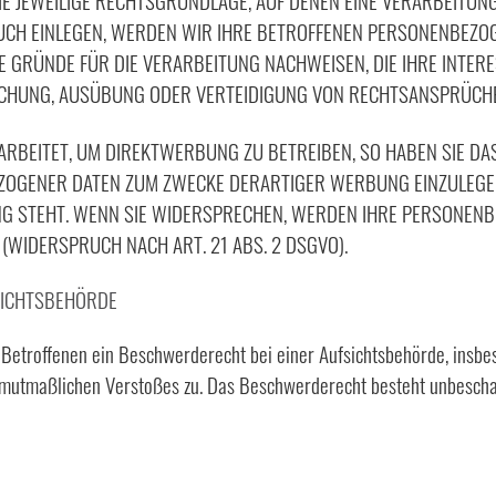
IE JEWEILIGE RECHTSGRUNDLAGE, AUF DENEN EINE VERARBEITUN
H EINLEGEN, WERDEN WIR IHRE BETROFFENEN PERSONENBEZOGE
GRÜNDE FÜR DIE VERARBEITUNG NACHWEISEN, DIE IHRE INTERE
CHUNG, AUSÜBUNG ODER VERTEIDIGUNG VON RECHTSANSPRÜCHEN
BEITET, UM DIREKTWERBUNG ZU BETREIBEN, SO HABEN SIE DAS
OGENER DATEN ZUM ZWECKE DERARTIGER WERBUNG EINZULEGEN; 
NG STEHT. WENN SIE WIDERSPRECHEN, WERDEN IHRE PERSONEN
WIDERSPRUCH NACH ART. 21 ABS. 2 DSGVO).
ICHTS­BEHÖRDE
Betroffenen ein Beschwerderecht bei einer Aufsichtsbehörde, insbe
es mutmaßlichen Verstoßes zu. Das Beschwerderecht besteht unbesch