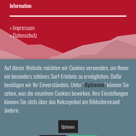
Information
Impressum
»
Datenschutz
»
Auf dieser Website möchten wir Cookies verwenden, um Ihnen
ein besonders schönes Surf-Erlebnis zu ermöglichen. Dafür
benötigen wir Ihr Einverständnis. Unter "
Optionen
" können Sie
sehen, was die einzelnen Cookies bewirken. Ihre Einstellungen
können Sie stets über das Kekssymbol am Bildschirmrand
ändern.
Optionen