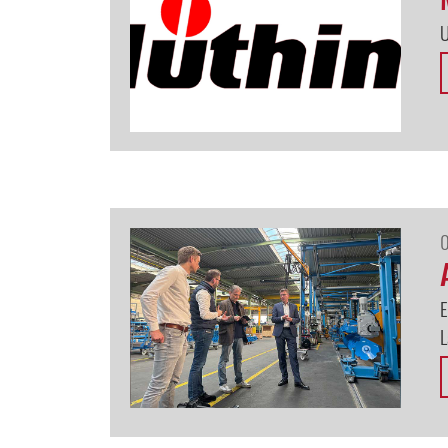
U
E
L