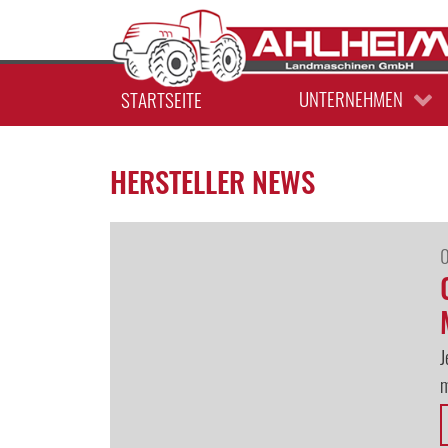
WERKSTATT
ERSATZTEILE
UNTERNEHMEN
STARTSEITE
HERSTELLER NEWS
J
m